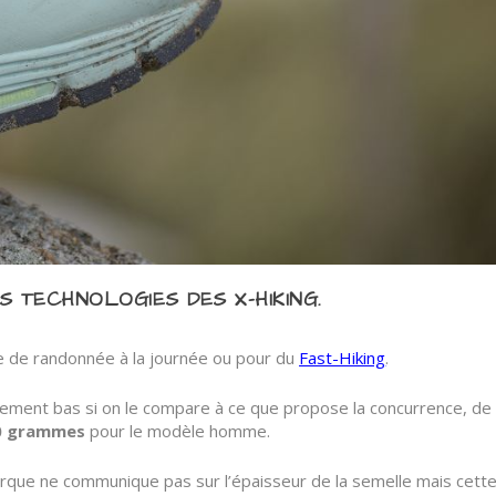
S TECHNOLOGIES DES X-HIKING.
 de randonnée à la journée ou pour du
Fast-Hiking
.
ivement bas si on le compare à ce que propose la concurrence, de
0 grammes
pour le modèle homme.
que ne communique pas sur l’épaisseur de la semelle mais cett