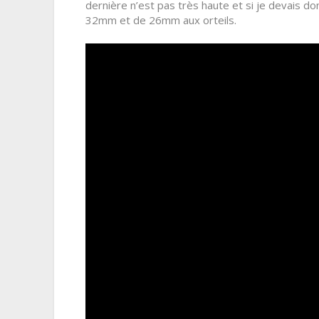
dernière n’est pas très haute et si je devais do
32mm et de 26mm aux orteils.