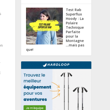
Test Rab
s
Superflux
Hoody : La
Polaire
Technique
Parfaite
pour la
Montagne
en
…mais pas
que!
.
t