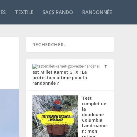
TES
TEXTILE
SACS RANDO
RANDONNÉE
T
est Millet Kamet GTX : La
protection ultime pour la
randonnée ?
Test
complet de
la
doudoune
Columbia
Landroame
r : mon
retour