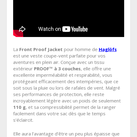
La
Front Proof Jacket
pour homme de
Haglöfs
est une veste coupe-vent parfaite pour vos
aventures en plein air. Conçue avec un tissu
extérieur
PROOF™ à 3 couches
, elle offre une
excellente imperméabilité et respirabilité, vous
protégeant efficacement des intempéries, que ce
soit sous la pluie ou lors de rafales de vent. Malgré
ses performances de protection, elle reste
incroyablement légère avec un poids de seulement
110 g
, et sa compressibilité permet de la ranger
facilement dans votre sac dès que le temps
s’éclaircit.
Elle aura l’avantage d’être un peu plus épaisse que