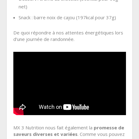
net)
Snack : barre noix de cajou (197kcal pour 37g)
De quoi répondre à nos attentes énergétiques lors
d’une journée de randonnée.
MX 3 Nutrition nous fait également la
promesse de
saveurs diverses et variées
. Comme vous pouvez