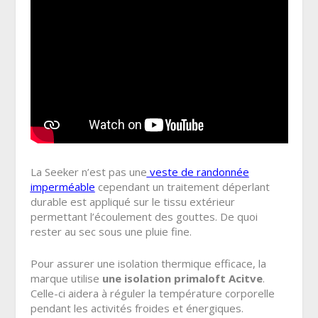
La Seeker n’est pas une
veste de randonnée
imperméable
cependant un traitement déperlant
durable est appliqué sur le tissu extérieur
permettant l’écoulement des gouttes. De quoi
rester au sec sous une pluie fine.
Pour assurer une isolation thermique efficace, la
marque utilise
une isolation primaloft Acitve
.
Celle-ci aidera à réguler l
a température corporelle
pendant les activités froides et énergiques.